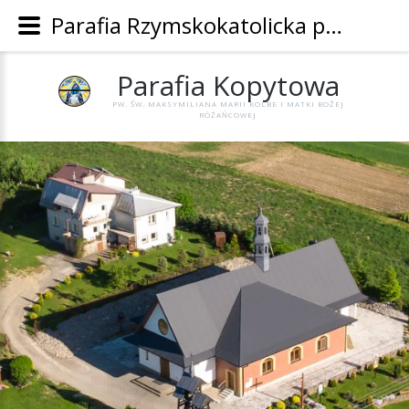
Parafia Rzymskokatolicka pw. Św. Maksymiliana Marii Kolbe i Matki Bożej Różańcowej w Kopytowej - Parafia Kopytowa
Parafia
Kopytowa
PW. ŚW. MAKSYMILIANA MARII KOLBE I MATKI BOŻEJ
RÓŻAŃCOWEJ