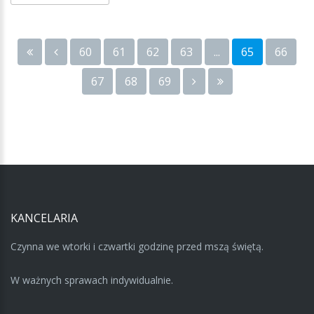
60
61
62
63
...
65
66
67
68
69
KANCELARIA
Czynna we wtorki i czwartki godzinę przed mszą świętą.
W ważnych sprawach indywidualnie.