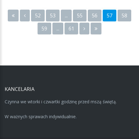
52
53
...
55
56
57
58
59
...
61
KANCELARIA
Czynna we wtorki i czwartki godzinę przed mszą świętą.
W ważnych sprawach indywidualnie.