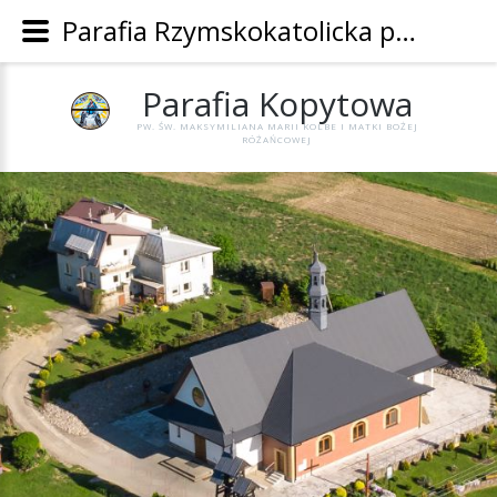
Parafia Rzymskokatolicka pw. Św. Maksymiliana Marii Kolbe i Matki Bożej Różańcowej w Kopytowej - Parafia Kopytowa
Parafia
Kopytowa
PW. ŚW. MAKSYMILIANA MARII KOLBE I MATKI BOŻEJ
RÓŻAŃCOWEJ