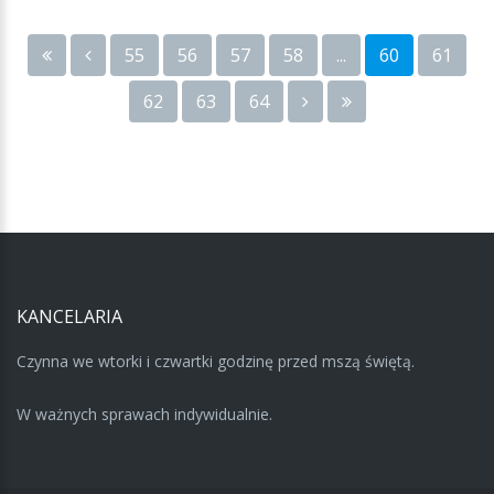
55
56
57
58
...
60
61
62
63
64
KANCELARIA
Czynna we wtorki i czwartki godzinę przed mszą świętą.
W ważnych sprawach indywidualnie.