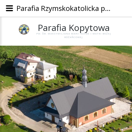
Parafia Rzymskokatolicka pw. Św. Maksymiliana Marii Kolbe i Matki Bożej Różańcowej w Kopytowej - Parafia Kopytowa
Parafia
Kopytowa
PW. ŚW. MAKSYMILIANA MARII KOLBE I MATKI BOŻEJ
RÓŻAŃCOWEJ