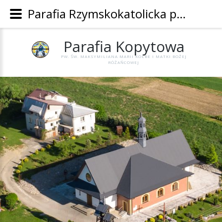
Parafia Rzymskokatolicka pw. Św. Maksymiliana Marii Kolbe i Matki Bożej Różańcowej w Kopytowej - Parafia Kopytowa
Parafia
Kopytowa
PW. ŚW. MAKSYMILIANA MARII KOLBE I MATKI BOŻEJ
RÓŻAŃCOWEJ