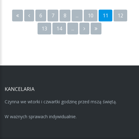
6
7
8
...
10
11
12
13
14
...
KANCELARIA
Czynna we wtorki i czwartki godzinę przed mszą świętą.
W ważnych sprawach indywidualnie.