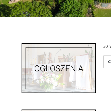
30. 
C