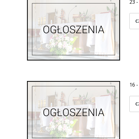
23 -
C
16 -
C