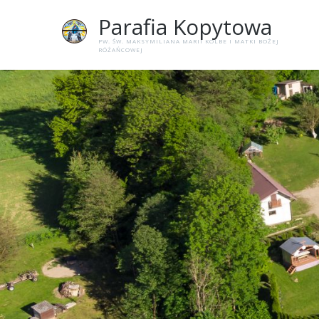
Parafia
Kopytowa
PW. ŚW. MAKSYMILIANA MARII KOLBE I MATKI BOŻEJ
RÓŻAŃCOWEJ