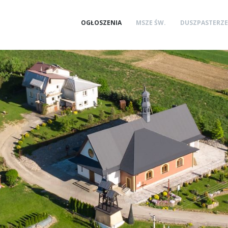
OGŁOSZENIA
MSZE ŚW.
DUSZPASTERZE