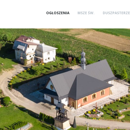
OGŁOSZENIA
MSZE ŚW.
DUSZPASTERZE