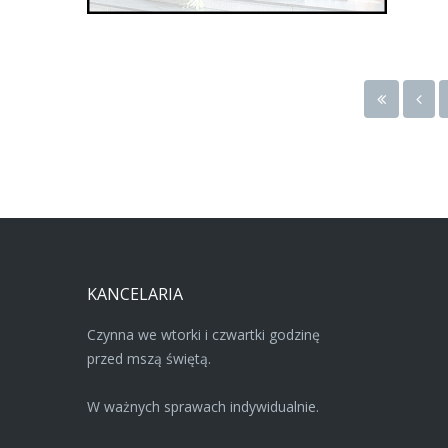
KANCELARIA
Czynna we wtorki i czwartki godzinę
przed mszą świętą.
W ważnych sprawach indywidualnie.