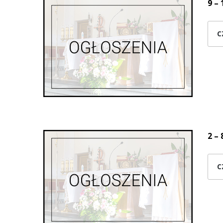
9 – 
C
2 – 
C