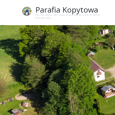
Parafia
Kopytowa
PW. ŚW. MAKSYMILIANA MARII KOLBE I MATKI BOŻEJ
RÓŻAŃCOWEJ