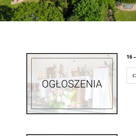
16 –
C