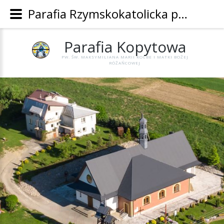
Parafia Rzymskokatolicka pw. Św. Maksymiliana Marii Kolbe i Matki Bożej Różańcowej w Kopytowej - Parafia Kopytowa
Parafia
Kopytowa
PW. ŚW. MAKSYMILIANA MARII KOLBE I MATKI BOŻEJ
RÓŻAŃCOWEJ