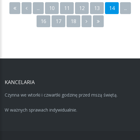
...
10
11
12
13
14
...
16
17
18
KANCELARIA
Czynna we wtorki i czwartki godzinę przed mszą świętą.
W ważnych sprawach indywidualnie.