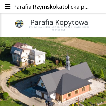
Parafia Rzymskokatolicka pw. Św. Maksymiliana Marii Kolbe i Matki Bożej Różańcowej w Kopytowej - Parafia Kopytowa
Parafia
Kopytowa
PW. ŚW. MAKSYMILIANA MARII KOLBE I MATKI BOŻEJ
RÓŻAŃCOWEJ