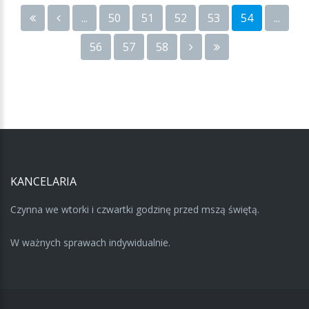
...
50
51
52
53
54
...
56
57
58
KANCELARIA
Czynna we wtorki i czwartki godzinę przed mszą świętą.
W ważnych sprawach indywidualnie.