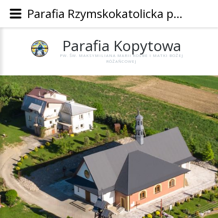
Parafia Rzymskokatolicka pw. Św. Maksymiliana Marii Kolbe i Matki Bożej Różańcowej w Kopytowej - Parafia Kopytowa
Parafia
Kopytowa
PW. ŚW. MAKSYMILIANA MARII KOLBE I MATKI BOŻEJ
RÓŻAŃCOWEJ