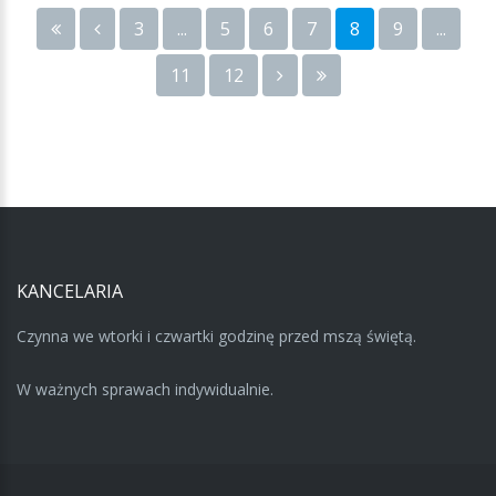
3
...
5
6
7
8
9
...
11
12
KANCELARIA
Czynna we wtorki i czwartki godzinę przed mszą świętą.
W ważnych sprawach indywidualnie.