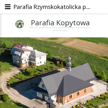
Parafia Rzymskokatolicka pw. Św. Maksymiliana Marii Kolbe i Matki Bożej Różańcowej w Kopytowej - Parafia Kopytowa
Parafia
Kopytowa
PW. ŚW. MAKSYMILIANA MARII KOLBE I MATKI BOŻEJ
RÓŻAŃCOWEJ