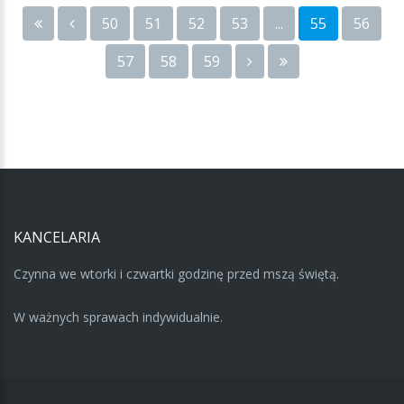
50
51
52
53
...
55
56
57
58
59
KANCELARIA
Czynna we wtorki i czwartki godzinę przed mszą świętą.
W ważnych sprawach indywidualnie.