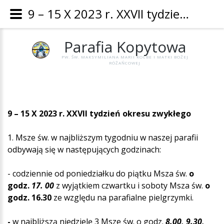
9 – 15 X 2023 r. XXVII tydzień okresu zwykłego - Parafia Kopytowa
Parafia
Kopytowa
PW. ŚW. MAKSYMILIANA MARII KOLBE I MATKI BOŻEJ
RÓŻAŃCOWEJ
9 – 15 X 2023 r. XXVII tydzień okresu zwykłego
1. Msze św. w najbliższym tygodniu w naszej parafii
odbywają się w następujących godzinach:
- codziennie od poniedziałku do piątku Msza św.
o
godz.
17. 00
z wyjątkiem czwartku i soboty Msza św.
o
godz.
16.30
ze względu na parafialne pielgrzymki.
-
w najbliższą niedzielę 3 Msze św. o godz.
8.00, 9.30,