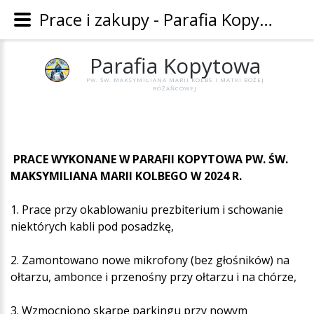
Prace i zakupy - Parafia Kopytowa
Parafia
Kopytowa
PW. ŚW. MAKSYMILIANA MARII KOLBE I MATKI BOŻEJ
RÓŻAŃCOWEJ
PRACE WYKONANE W PARAFII KOPYTOWA PW. ŚW.
MAKSYMILIANA MARII KOLBEGO W 2024 R.
1. Prace przy okablowaniu prezbiterium i schowanie
niektórych kabli pod posadzkę,
2. Zamontowano nowe mikrofony (bez głośników) na
ołtarzu, ambonce i przenośny przy ołtarzu i na chórze,
3. Wzmocniono skarpę parkingu przy nowym