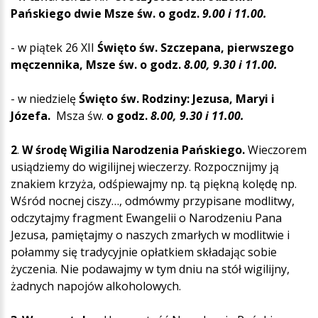
Pańskiego dwie Msze św. o godz.
9.00
i 11.00.
- w piątek 26 XII
Święto św. Szczepana, pierwszego
męczennika, Msze św. o godz.
8.00
, 9.30 i 11.00.
- w niedzielę
Święto św. Rodziny: Jezusa, Maryi i
Józefa.
Msza św.
o godz.
8.00
, 9.30 i 11.00.
2
.
W środę Wigilia Narodzenia Pańskiego.
Wieczorem
usiądziemy do wigilijnej wieczerzy. Rozpocznijmy ją
znakiem krzyża, odśpiewajmy np. tą piękną kolędę np.
Wśród nocnej ciszy…, odmówmy przypisane modlitwy,
odczytajmy fragment Ewangelii o Narodzeniu Pana
Jezusa, pamiętajmy o naszych zmarłych w modlitwie i
połammy się tradycyjnie opłatkiem składając sobie
życzenia. Nie podawajmy w tym dniu na stół wigilijny,
żadnych napojów alkoholowych.