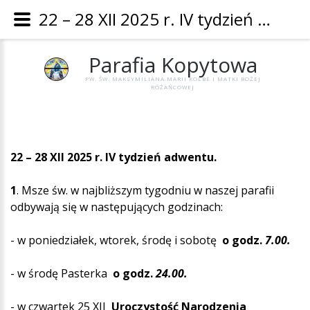
22 – 28 XII 2025 r. IV tydzień adwentu. - Parafia Kopytowa
Parafia
Kopytowa
PW. ŚW. MAKSYMILIANA MARII KOLBE I MATKI BOŻEJ
RÓŻAŃCOWEJ
22 – 28 XII 2025 r. IV tydzień adwentu.
1
. Msze św. w najbliższym tygodniu w naszej parafii
odbywają się w następujących godzinach:
- w poniedziałek, wtorek, środę i sobotę
o godz.
7.00.
- w środę Pasterka
o godz.
24.00.
- w czwartek 25 XII
Uroczystość Narodzenia