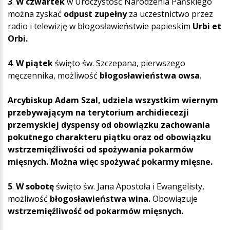
3
.
W czwartek
w Uroczystość Narodzenia Pańskiego
można zyskać
odpust zupełny
za uczestnictwo przez
radio i telewizję w błogosławieństwie papieskim
Urbi et
Orbi.
4
.
W piątek
święto św. Szczepana, pierwszego
męczennika, możliwość
błogosławieństwa owsa
.
Arcybiskup Adam Szal, udziela wszystkim wiernym
przebywającym na terytorium archidiecezji
przemyskiej dyspensy od obowiązku zachowania
pokutnego charakteru piątku oraz od obowiązku
wstrzemięźliwości od spożywania pokarmów
mięsnych. Można więc spożywać pokarmy mięsne.
5
.
W sobotę
święto św. Jana Apostoła i Ewangelisty,
możliwość
błogosławieństwa wina.
Obowiązuje
wstrzemięźliwość od pokarmów mięsnych.