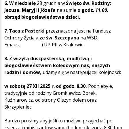
6. W niedzielę
28 grudnia w
Święto św. Rodziny:
Jezusa, Maryji i Józefa
na sumie
o godz.
11.00,
obrzęd błogosławieństwa dzieci.
7
.
Taca z Pasterki
przeznaczona jest na Fundusz
Ochrony Życia a
ze św. Szczepana
na WSD,
Emaus, i UPJPII w Krakowie.
8. Z wizytą duszpasterską, modlitwą i
błogosławieństwem kolędowym nas, naszych
rodzin i domów,
udamy się w następującej kolejności:
w sobotę 27 XII 2025 r. od godz. 8.30,
Podniebyle,
tradycyjnie od rodziny Gromkiewicz, Borek,
Kuźniarowicz, od strony Olszyn dołem oraz
Skrzypieniec
Bardzo prosimy aby jeśli to możliwe przyjechać po
księdza i ministrantów samochodem ok. godz. 8.30 tam