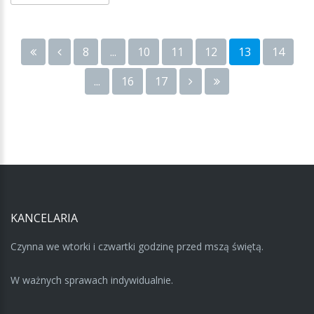
8
...
10
11
12
13
14
...
16
17
KANCELARIA
Czynna we wtorki i czwartki godzinę przed mszą świętą.
W ważnych sprawach indywidualnie.