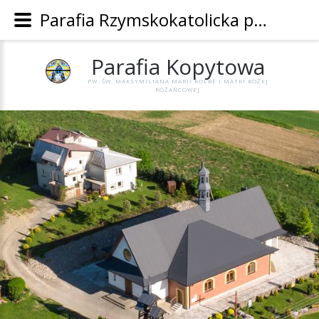
Parafia Rzymskokatolicka pw. Św. Maksymiliana Marii Kolbe i Matki Bożej Różańcowej w Kopytowej - Parafia Kopytowa
Parafia
Kopytowa
PW. ŚW. MAKSYMILIANA MARII KOLBE I MATKI BOŻEJ
RÓŻAŃCOWEJ