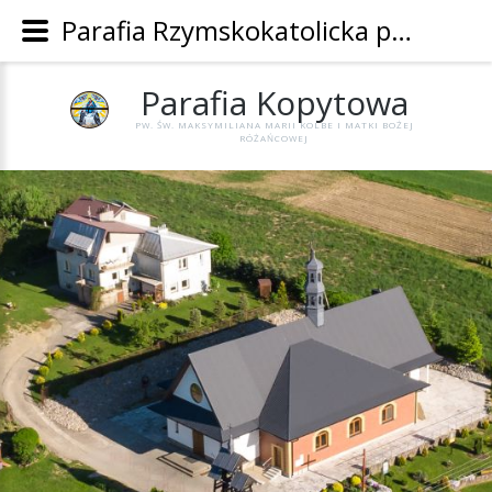
Parafia Rzymskokatolicka pw. Św. Maksymiliana Marii Kolbe i Matki Bożej Różańcowej w Kopytowej - Parafia Kopytowa
Parafia
Kopytowa
PW. ŚW. MAKSYMILIANA MARII KOLBE I MATKI BOŻEJ
RÓŻAŃCOWEJ