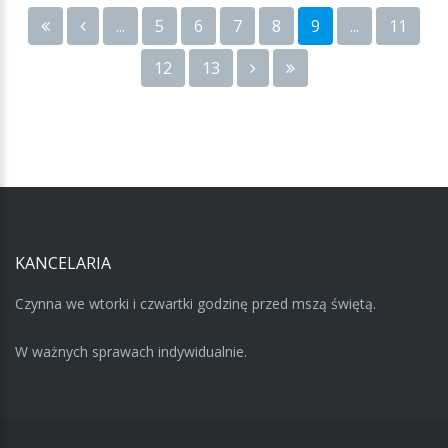
...
5
6
7
8
9
...
11
12
13
KANCELARIA
Czynna we wtorki i czwartki godzinę przed mszą świętą.
W ważnych sprawach indywidualnie.