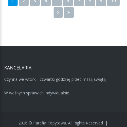
1
2
3
4
...
6
7
8
9
10
KANCELARIA
Czynna we wtorki i czwartki godzinę przed mszą świętą.
W ważnych sprawach indywidualnie.
2026
©
Parafia Kopytowa.
All Rights Reserved
|