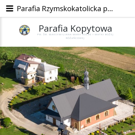
Parafia Rzymskokatolicka pw. Św. Maksymiliana Marii Kolbe i Matki Bożej Różańcowej w Kopytowej - Parafia Kopytowa
Parafia
Kopytowa
PW. ŚW. MAKSYMILIANA MARII KOLBE I MATKI BOŻEJ
RÓŻAŃCOWEJ