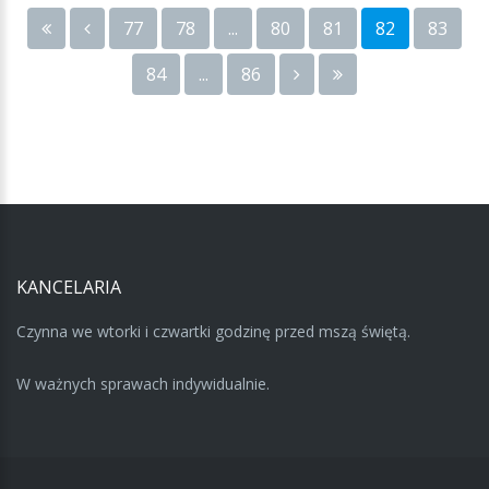
77
78
...
80
81
82
83
84
...
86
KANCELARIA
Czynna we wtorki i czwartki godzinę przed mszą świętą.
W ważnych sprawach indywidualnie.