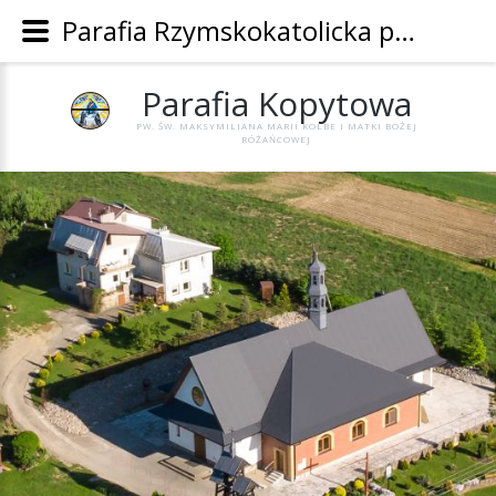
Parafia Rzymskokatolicka pw. Św. Maksymiliana Marii Kolbe i Matki Bożej Różańcowej w Kopytowej - Parafia Kopytowa
Parafia
Kopytowa
PW. ŚW. MAKSYMILIANA MARII KOLBE I MATKI BOŻEJ
RÓŻAŃCOWEJ