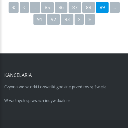
...
85
86
87
88
89
...
91
92
93
KANCELARIA
Czynna we wtorki i czwartki godzinę przed mszą świętą.
W ważnych sprawach indywidualnie.