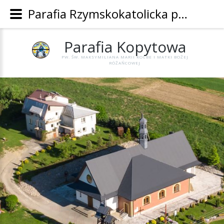
Parafia Rzymskokatolicka pw. Św. Maksymiliana Marii Kolbe i Matki Bożej Różańcowej w Kopytowej - Parafia Kopytowa
Parafia
Kopytowa
PW. ŚW. MAKSYMILIANA MARII KOLBE I MATKI BOŻEJ
RÓŻAŃCOWEJ