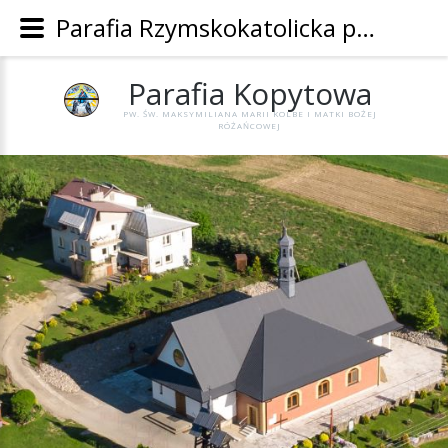
Parafia Rzymskokatolicka pw. Św. Maksymiliana Marii Kolbe i Matki Bożej Różańcowej w Kopytowej - Parafia Kopytowa
Parafia
Kopytowa
PW. ŚW. MAKSYMILIANA MARII KOLBE I MATKI BOŻEJ
RÓŻAŃCOWEJ