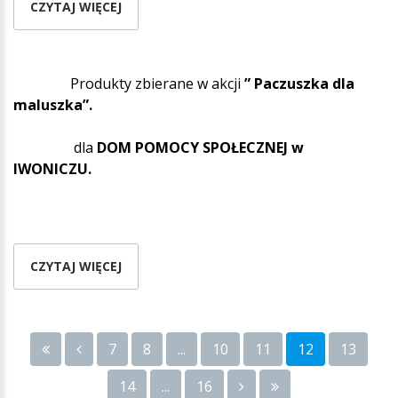
CZYTAJ WIĘCEJ
Produkty zbierane w akcji
” Paczuszka dla
maluszka”.
dla
DOM POMOCY SPOŁECZNEJ w
IWONICZU.
CZYTAJ WIĘCEJ
7
8
...
10
11
12
13
14
...
16